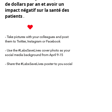
de dollars par an et avoir un
impact négatif sur la santé des
patients
.
- Take pictures with your colleagues and post
them to Twitter, Instagram or Facebook
- Use the #LabsSaveLives cover photo as your
social media background from April 9-15
- Share the #LabsSaveLives poster to you social
media on April 9-15
-
Email us
a story of how the lab saved a life to
show your appreciation for lab professionals.
Use the Hashtag: #LabsSaveLives
Tag Us On Instagram and Facebook:
@mlpaolablife
Tag Us On Twitter: @MLPAOnews