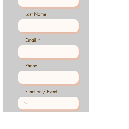
Last Name
Email
Phone
Function / Event
Please tell us a little
about your event and
topics to be covered.