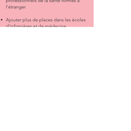
professionnels de la santé formés à
l'étranger
Ajouter plus de places dans les écoles
d'infirmières et de médecine
Couvrir les frais de scolarité des
étudiants en médecine et en soins
infirmiers travaillant dans une
communauté rurale ou éloignée
Assurer l'accès à un médecin ou à une
infirmière praticienne dans les 24
heures
Augmenter le nombre de lits
d'hôpitaux de 20 %
Couvrir plus de frais de médicaments
Obtenir de l'aide pour la santé mentale